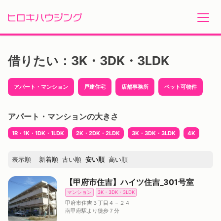
Skip
to
借りたい：3K・3DK・3LDK
content
アパート・マンション
戸建住宅
店舗事務所
ペット可物件
アパート・マンションの大きさ
1R・1K・1DK・1LDK
2K・2DK・2LDK
3K・3DK・3LDK
4K
表示順
新着順
古い順
安い順
高い順
【甲府市住吉】ハイツ住吉_301号室
マンション
3K・3DK・3LDK
甲府市住吉３丁目４－２４
南甲府駅より徒歩７分