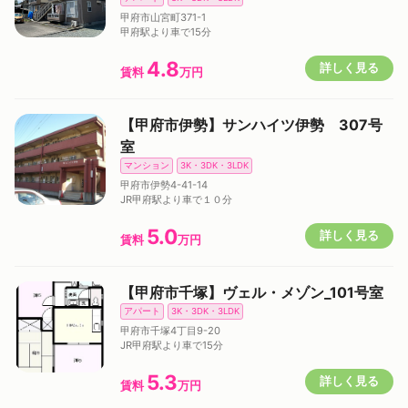
甲府市山宮町371-1
甲府駅より車で15分
4.8
詳しく見る
賃料
万円
【甲府市伊勢】サンハイツ伊勢 307号
室
マンション
3K・3DK・3LDK
甲府市伊勢4-41-14
JR甲府駅より車で１０分
5.0
詳しく見る
賃料
万円
【甲府市千塚】ヴェル・メゾン_101号室
アパート
3K・3DK・3LDK
甲府市千塚4丁目9-20
JR甲府駅より車で15分
5.3
詳しく見る
賃料
万円