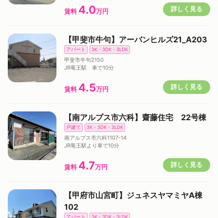
4.0
詳しく見る
賃料
万円
【甲斐市牛句】アーバンヒルズ21_A203
アパート
3K・3DK・3LDK
甲斐市牛句2150
JR竜王駅 車で10分
4.5
詳しく見る
賃料
万円
【南アルプス市六科】齋藤住宅 22号棟
戸建て
3K・3DK・3LDK
南アルプス市六科1107-14
JR竜王駅より車で10分
4.7
詳しく見る
賃料
万円
【甲府市山宮町】ジュネスヤマミヤA棟
102
アパート
3K・3DK・3LDK