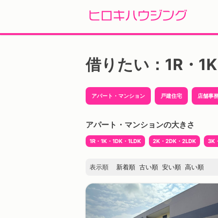
Skip
to
借りたい：1R・1K
content
アパート・マンション
戸建住宅
店舗事
アパート・マンションの大きさ
1R・1K・1DK・1LDK
2K・2DK・2LDK
3K
表示順
新着順
古い順
安い順
高い順