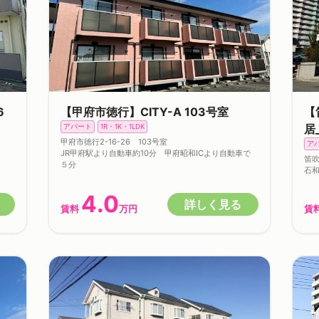
6
【甲府市徳行】CITY-A 103号室
【
居
アパート
1R・1K・1LDK
甲府市徳行2-16-26 103号室
ア
JR甲府駅より自動車約10分 甲府昭和ICより自動車で
笛吹
５分
石和
4.0
詳しく見る
賃料
万円
賃