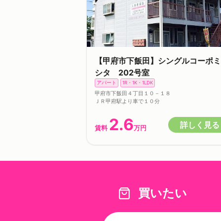
【甲府市下飯田】シングルコーポミ
シタ 202号室
アパート
1R・1K・1LDK
甲府市下飯田４丁目１０－１８
ＪＲ甲府駅より車で１０分
2.6
詳しく見る
賃料
万円
買いたい