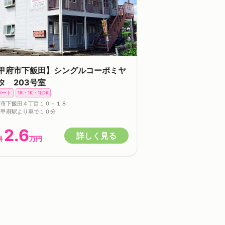
甲府市下飯田】シングルコーポミヤ
タ 203号室
パート
1R・1K・1LDK
府市下飯田４丁目１０－１８
Ｒ甲府駅より車で１０分
2.6
詳しく見る
料
万円