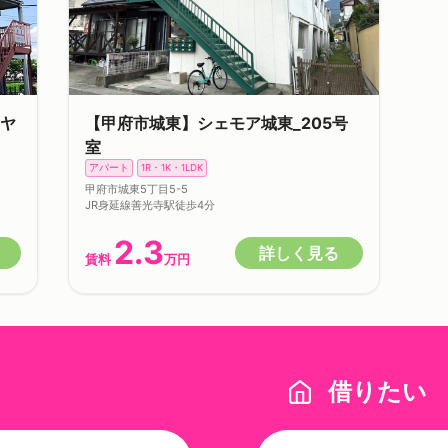
ヤ
【甲府市城東】シェモア城東_205号
室
アパート
1R・1K・1LDK
甲府市城東5丁目5-5
JR身延線善光寺駅徒歩4分
2.3
詳しく見る
賃料
万円
借りたい