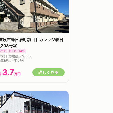
笛吹市春日居町鎮目】カレッジ春日
_208号室
パート
1R・1K・1LDK
市春日居町鎮目3786-23
温泉駅より車で2分
3.7
詳しく見る
料
万円