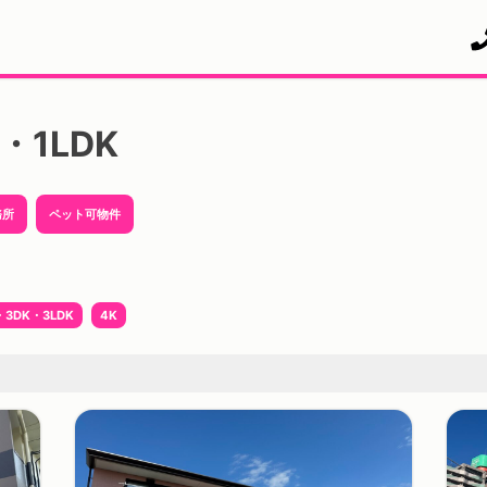
・1LDK
務所
ペット可物件
・3DK・3LDK
4K