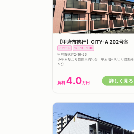
【甲府市徳行】CITY-A 202号室
アパート
1R・1K・1LDK
甲府市徳行2-16-26
JR甲府駅より自動車約10分 甲府昭和ICより自動
５分
4.0
詳しく見る
賃料
万円