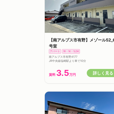
【南アルプス市有野】メゾール52_
号室
アパート
1R・1K・1LDK
南アルプス市有野4177
JR中央線塩崎駅より車で10分
3.5
詳しく見る
賃料
万円