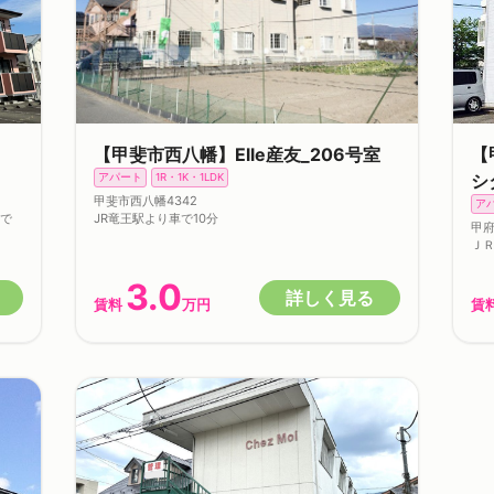
【甲斐市西八幡】Elle産友_206号室
【
シ
アパート
1R・1K・1LDK
甲斐市西八幡4342
ア
車で
JR竜王駅より車で10分
甲
Ｊ
3.0
詳しく見る
賃料
万円
賃