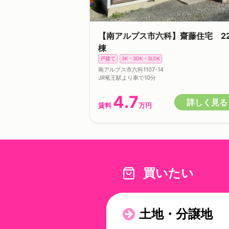
【南アルプス市六科】齋藤住宅 2
棟
戸建て
3K・3DK・3LDK
南アルプス市六科1107-14
JR竜王駅より車で10分
4.7
詳しく見る
賃料
万円
買いたい
土地・分譲地