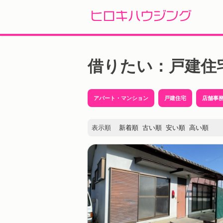
Skip
to
借りたい：戸建住
content
アパート・マンション
戸建住宅
店舗事
表示順
新着順
古い順
安い順
高い順