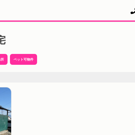
宅
務所
ペット可物件